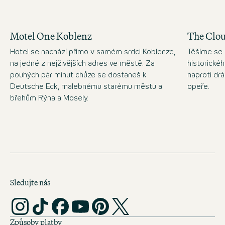
Motel One Koblenz
The Clo
Hotel se nachází přímo v samém srdci Koblenze,
Těšíme se 
na jedné z nejživějších adres ve městě. Za
historické
pouhých pár minut chůze se dostaneš k
naproti d
Deutsche Eck, malebnému starému městu a
opeře.
břehům Rýna a Mosely.
Sledujte nás
Způsoby platby