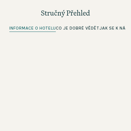
Stručný Přehled
INFORMACE O HOTELU
CO JE DOBRÉ VĚDĚT
JAK SE K NÁM
Rychlý check-in
Pro členy beOne: Proveďte check-in pohodlně předem a
ušetřete čas
Wi-Fi zdarma
V celém hotelu
One Lounge
S pracovním stolem pro práci v príjemném prostredí