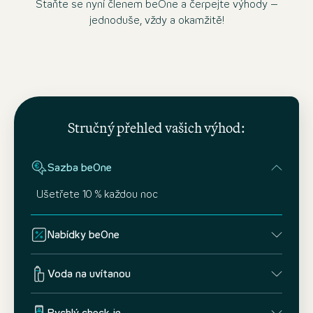
Staňte se nyní členem beOne a čerpejte výhody –
jednoduše, vždy a okamžitě!
Stručný přehled vašich výhod:
Sazba beOne
Ušetřete 10 % každou noc
Nabídky beOne
Voda na uvítanou