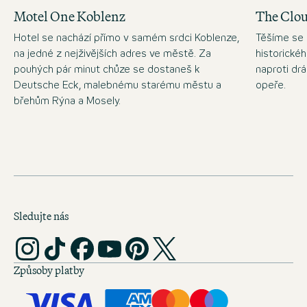
Motel One Koblenz
The Clo
Hotel se nachází přímo v samém srdci Koblenze,
Těšíme se 
na jedné z nejživějších adres ve městě. Za
historické
pouhých pár minut chůze se dostaneš k
naproti d
Deutsche Eck, malebnému starému městu a
opeře.
břehům Rýna a Mosely.
Sledujte nás
Způsoby platby