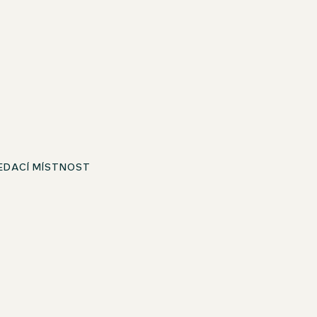
EDACÍ MÍSTNOST
Antialergické polštáře a přikrývky
Pohodlí při spánku jako ve snu v kvalitním ložním