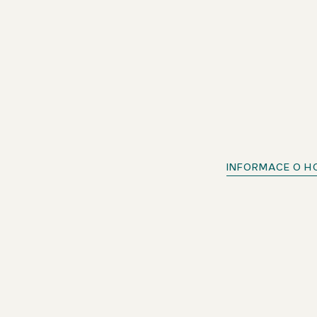
INFORMACE O H
Rychlý check-in
Pro členy beOne: Proveďte check-in pohodlně