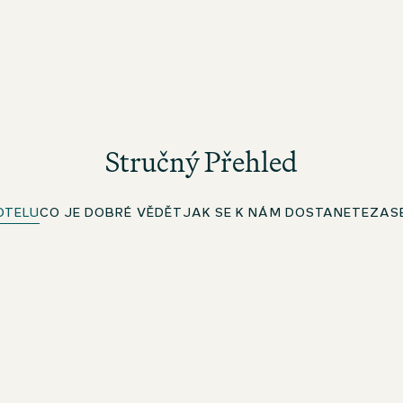
Stručný Přehled
OTELU
CO JE DOBRÉ VĚDĚT
JAK SE K NÁM DOSTANETE
ZAS
Mobilní klíč
Pro členy beOne: Vaše digitální klíčová karta v