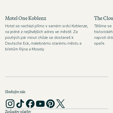
Motel One Koblenz
The Clo
Hotel se nachází přímo v samém srdci Koblenze,
Těšíme se 
na jedné z nejživějších adres ve městě. Za
historické
pouhých pár minut chůze se dostaneš k
naproti d
Deutsche Eck, malebnému starému městu a
opeře.
břehům Rýna a Mosely.
Sledujte nás
Způsoby platby