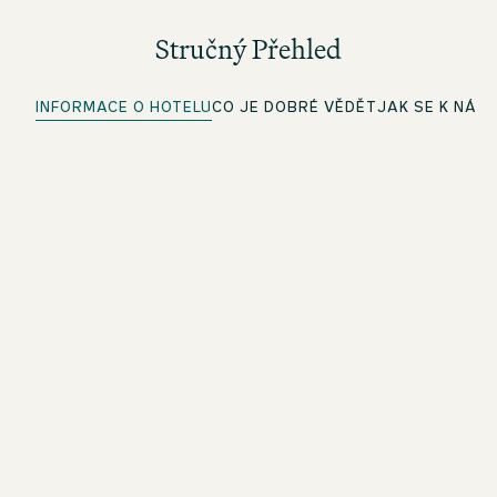
Stručný Přehled
INFORMACE O HOTELU
CO JE DOBRÉ VĚDĚT
JAK SE K NÁM
Rychlý check-in
Pro členy beOne: Proveďte check-in pohodlně předem a
ušetřete čas
Wi-Fi zdarma
V celém hotelu
VLASTNÍ PARKOVIŠTĚ
Další informace najdete v sekci Jak se k nám dostanete.