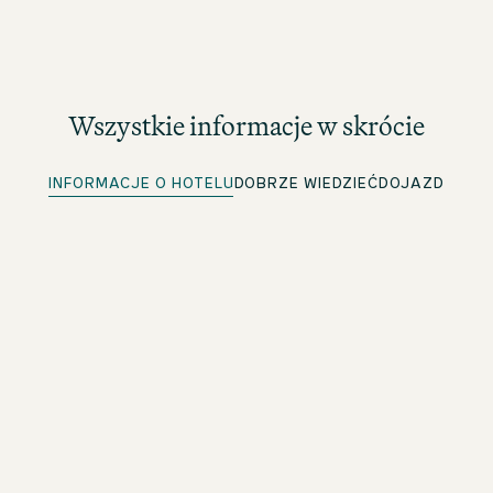
Wszystkie informacje w skrócie
INFORMACJE O HOTELU
DOBRZE WIEDZIEĆ
DOJAZD
Szybkie zameldowanie
Dla członków beOne: Wygodne wcześniejsze
zameldowanie i oszczędność czasu
Bezpłatna sieć Wi-Fi
W całym hotelu