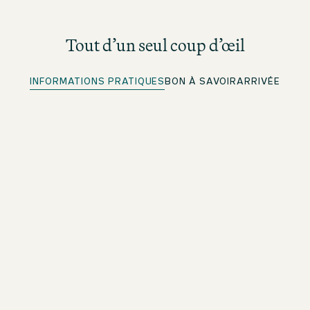
Tout d’un seul coup d’œil
INFORMATIONS PRATIQUES
BON À SAVOIR
ARRIVÉE
Enregistrement rapide
Pour les membres beOne : enregistrez-vous à l’avance
et gagnez du temps
Wi-Fi gratuit
Dans tout l’établissement
Situation idéale