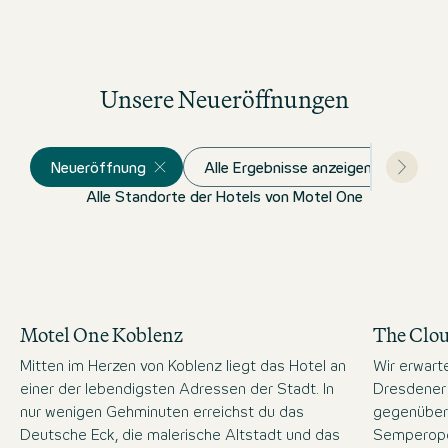
Unsere Neueröffnungen
Neueröffnung
Alle Ergebnisse anzeigen
Alle Standorte der Hotels von Motel One
Motel One Koblenz
The Clo
Mitten im Herzen von Koblenz liegt das Hotel an
Wir erwart
einer der lebendigsten Adressen der Stadt. In
Dresdener 
nur wenigen Gehminuten erreichst du das
gegenüber
Deutsche Eck, die malerische Altstadt und das
Semperope