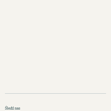
.
Na spacery wzdłuż Renu i zakupy na ta
Śledź nas