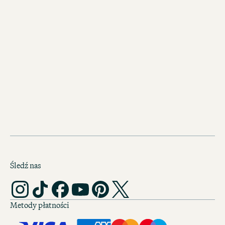
Odkryj inne hotele Motel One w
Norymberdze
Motel One Norymberga-Plärre
Na spotkanie biznesowe lub zwiedzan
bawarskich zamków: ten Motel One z
idealne połączenie.
Śledź nas
Metody płatności