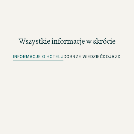
Wszystkie informacje w skrócie
INFORMACJE O HOTELU
DOBRZE WIEDZIEĆ
DOJAZD
Miejsca parkingowe w obiekcie
Więcej informacji w sekcji Dojazd
Szybkie zameldowanie
Dla członków beOne: Wygodne wcześniejsze