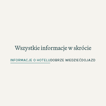
Wszystkie informacje w skrócie
INFORMACJE O HOTELU
DOBRZE WIEDZIEĆ
DOJAZD
Szybkie zameldowanie
Dla członków beOne: Wygodne wcześniejsze
zameldowanie i oszczędność czasu