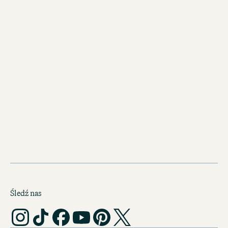
Odkryj inne hotele Motel One w
Berlinie
Motel One Berlin-Upper West
Rozkoszuj się niesamowitym widokie
miasto z tarasu dachu na 10 piętrze.
Śledź nas