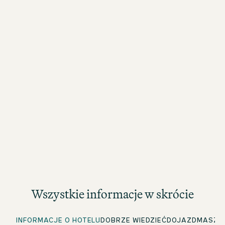
Wszystkie informacje w skrócie
INFORMACJE O HOTELU
DOBRZE WIEDZIEĆ
DOJAZD
MASZ J