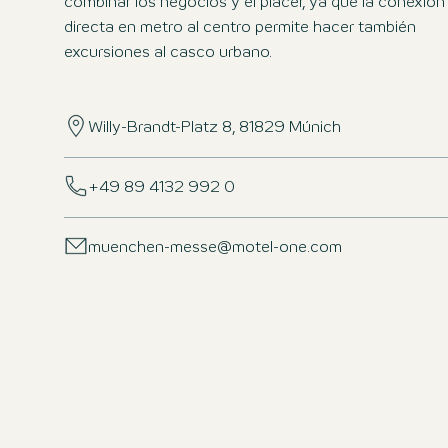
combinar los negocios y el placer, ya que la conexión
directa en metro al centro permite hacer también
excursiones al casco urbano.
Willy-Brandt-Platz 8, 81829 Múnich
+49 89 4132 992 0
muenchen-messe@motel-one.com