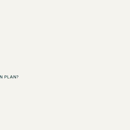
N PLAN?
Se permiten mascotas