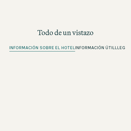
Todo de un vistazo
INFORMACIÓN SOBRE EL HOTEL
INFORMACIÓN ÚTIL
LLEGA
Excelente ubicación
Alojamiento en lugares especiales
Check-in rápido
Para miembros de beOne: haz el check-in
cómodamente por adelantado y ahorra tiempo