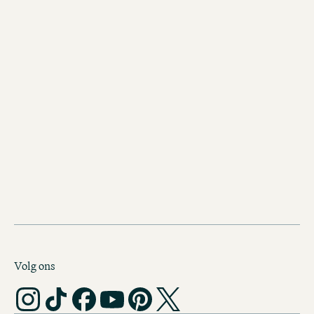
afzakkertje bij het Donaukanaal of om
zonnen in de Burggarten ...
Volg ons