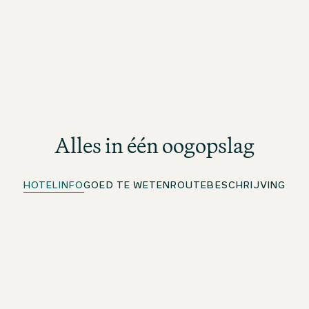
Alles in één oogopslag
HOTELINFO
GOED TE WETEN
ROUTEBESCHRIJVING
Snel inchecken