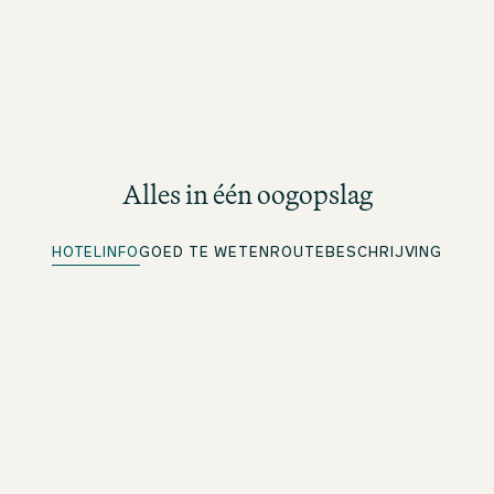
Alles in één oogopslag
HOTELINFO
GOED TE WETEN
ROUTEBESCHRIJVING
Parkeerplaatsen aanwezig
Meer informatie onder Routebeschrijving
Snel inchecken