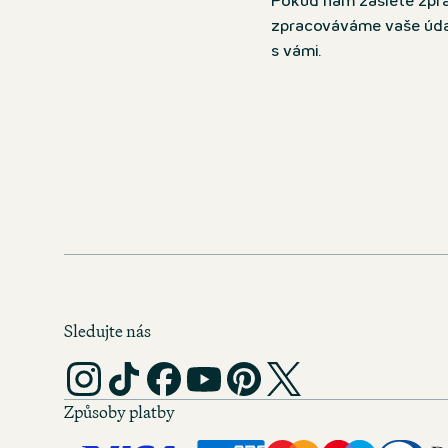
Pokud nám zašlete zprá
zpracováváme vaše údaje
s vámi.
Sledujte nás
Způsoby platby