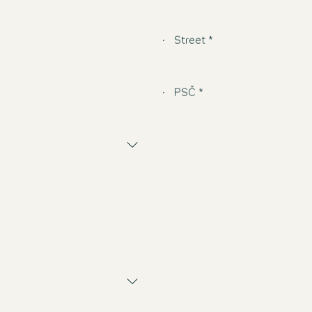
Street *
PSČ *