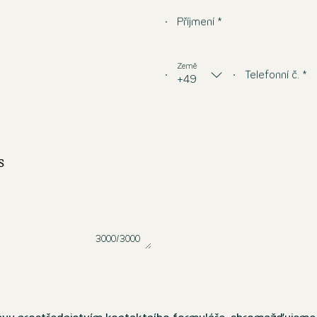
Příjmení *
Země
Telefonní č. *
+49
s
3000/3000
Lze zadat dalších 3000 znaků