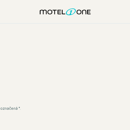
formulář
 označená *.