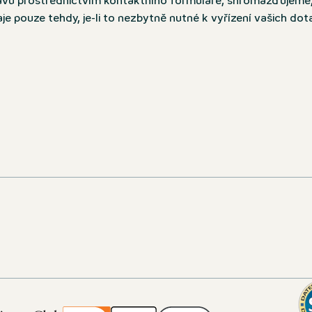
vu prostřednictvím kontaktního formuláře, shromažďujeme
 pouze tehdy, je-li to nezbytně nutné k vyřízení vašich do