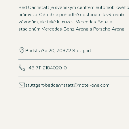
Bad Cannstatt je švábským centrem automobilovéh
průmyslu. Odtud se pohodlně dostanete k výrobním
závodům, ale také k muzeu Mercedes-Benz a
stadionům Mercedes-Benz Arena a Porsche-Arena.
Badstraße 20, 70372 Stuttgart
+49 711 2184020-0
stuttgart-badcannstatt@motel-one.com