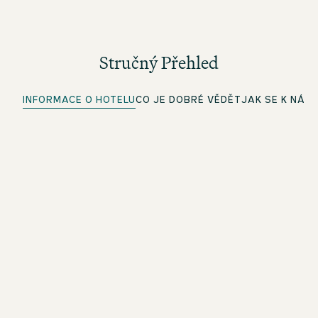
Stručný Přehled
INFORMACE O HOTELU
CO JE DOBRÉ VĚDĚT
JAK SE K NÁM
VLASTNÍ PARKOVIŠTĚ
Další informace najdete v sekci Jak se k nám dostanete.
Rychlý check-in
Pro členy beOne: Proveďte check-in pohodlně předem a
ušetřete čas