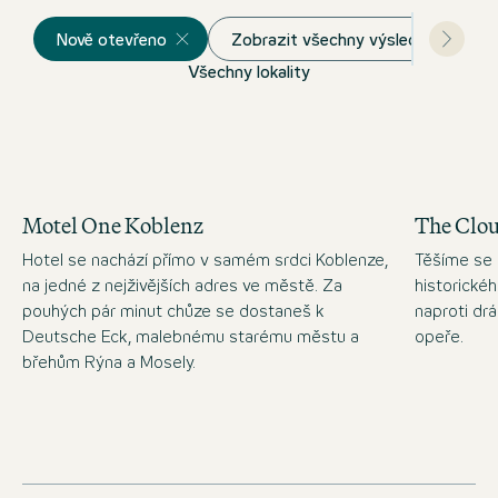
Nově otevřeno
Zobrazit všechny výsledky
Všechny lokality
Motel One Koblenz
The Clo
Hotel se nachází přímo v samém srdci Koblenze,
Těšíme se 
na jedné z nejživějších adres ve městě. Za
historické
pouhých pár minut chůze se dostaneš k
naproti d
Deutsche Eck, malebnému starému městu a
opeře.
břehům Rýna a Mosely.