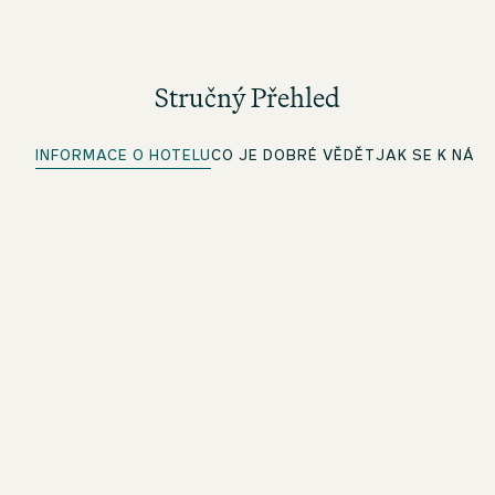
Stručný Přehled
INFORMACE O HOTELU
CO JE DOBRÉ VĚDĚT
JAK SE K NÁM
Rychlý check-in
Pro členy beOne: Proveďte check-in pohodlně předem a
ušetřete čas
Dobíjecí stanice pro elektromobily
Tankujte ekologicky