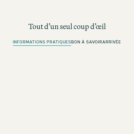
Tout d’un seul coup d’œil
INFORMATIONS PRATIQUES
BON À SAVOIR
ARRIVÉE
Enregistrement rapide
Pour les membres beOne : enregistrez-vous à l’avance
et gagnez du temps
Borne de chargement pour véhicules électriques
Faites le plein de manière écologique