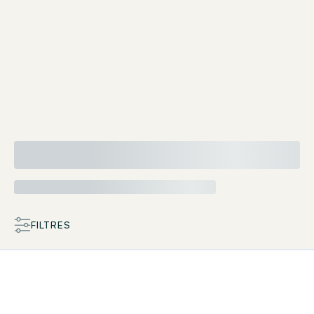
TV 43" LG à écran plat
Safe
FILTRES