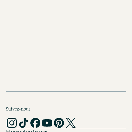
Découvrir d’autres Motel One à
Berlin
Motel One Berlin-Upper West
Rendez-vous sur notre terrasse sur le
située au 10e étage pour profiter d’u
imprenable sur la ville.
Suivez-nous