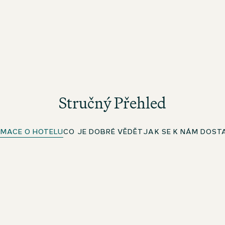
Stručný Přehled
RMACE O HOTELU
CO JE DOBRÉ VĚDĚT
JAK SE K NÁM DOST
Wi-Fi zdarma