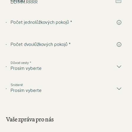
Otevří
Odjezd *
DD
.
MM
.
RRRR
Počet jednolůžkových pokojů *
Počet dvoulůžkových pokojů *
Důvod cesty *
Prosím vyberte
Snídaně
Prosím vyberte
Vaše zpráva pro nás