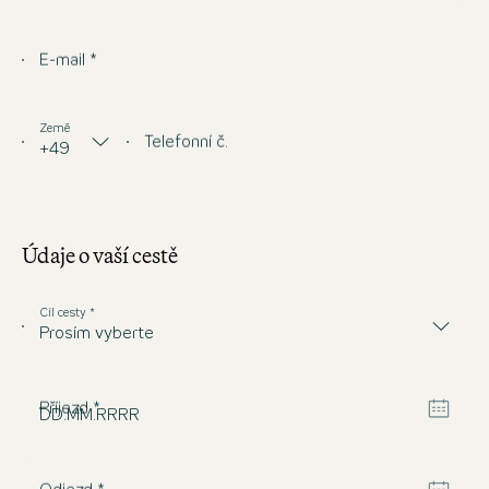
E-mail *
Země
Telefonní č.
+49
Údaje o vaší cestě
Cíl cesty *
Prosím vyberte
Otevří
Příjezd *
DD
.
MM
.
RRRR