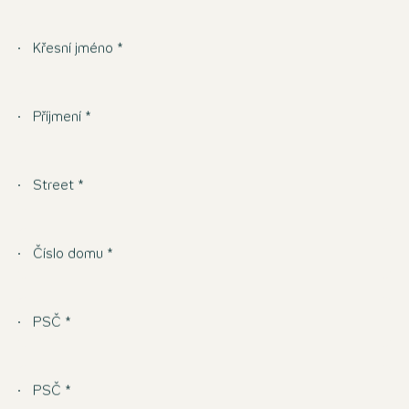
Křesní jméno *
Příjmení *
Street *
Číslo domu *
PSČ *
PSČ *