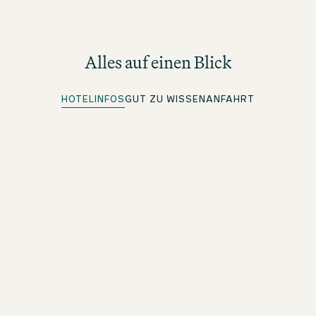
Alles auf einen Blick
HOTELINFOS
GUT ZU WISSEN
ANFAHRT
Parkplätze vorhanden
Weitere Infos unter Anfahrt
Quick Check-in
Für beOne Member: Bequem vorab einchecken und Zeit
sparen