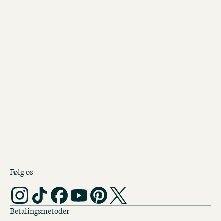
Se vores andre Motel One
hoteller i Manchester
Motel One Manchester-Royal
Exchange
Manchester var tidligere centrum for
Storbritanniens lukrative bomuldshand
hvilket afspejler sig i det elegante de
dette Motel One.
Følg os
Betalingsmetoder