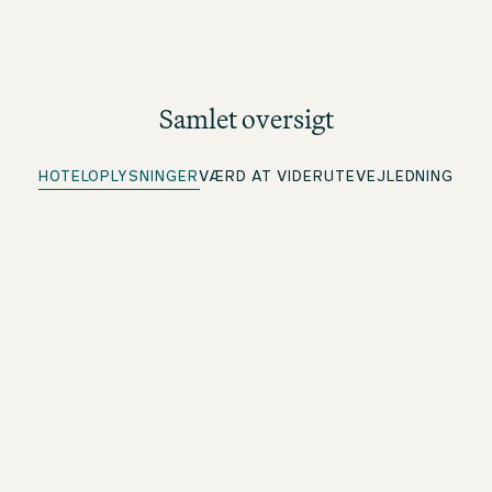
Samlet oversigt
HOTELOPLYSNINGER
VÆRD AT VIDE
RUTEVEJLEDNING
Quick Check-in
For beOne-medlemmer: Tjek ind på forhånd, og spar tid
Gratis wi-fi
Overalt på hotellet
Central placering