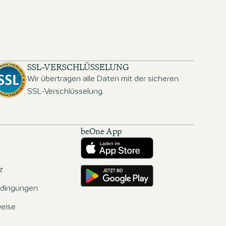
SSL-VERSCHLÜSSELUNG
Wir übertragen alle Daten mit der sicheren
SSL-Verschlüsselung.
beOne App
Herunterladen aus dem App Store
Hole es dir auf Google Play
z
dingungen
eise