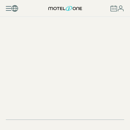
REZERVOVAT
OPATŘENÍ NA OCHRANU ŽIVOTNÍHO PROSTŘEDÍ
A DALŠÍ INFORMACE