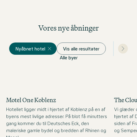
Vores nye åbninger
Nyåbnet hotel
Vis alle resultater
Alle byer
Motel One Koblenz
The Clo
Hotellet ligger midt i hjertet af Koblenz på en af
Vi glæder o
byens mest livlige adresser. På blot få minutters
hjertet af
gang kommer du til Deutsches Eck, den
siden af F
maleriske gamle bydel og bredden af Rhinen og
og Semper