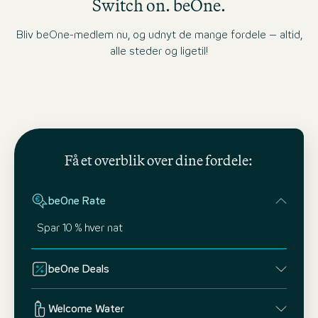
Switch on. beOne.
Bliv beOne-medlem nu, og udnyt de mange fordele – altid,
alle steder og ligetil!
Få et overblik over dine fordele:
beOne Rate
Spar 10 % hver nat
beOne Deals
Welcome Water