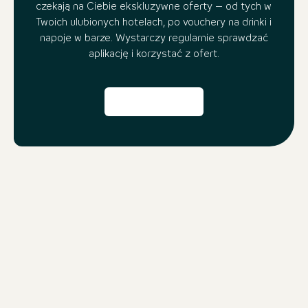
czekają na Ciebie ekskluzywne oferty – od tych w
Twoich ulubionych hotelach, po vouchery na drinki i
napoje w barze. Wystarczy regularnie sprawdzać
aplikację i korzystać z ofert.
Jeszcze więcej powodów, dla
których warto korzystać z