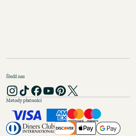
Travel Compass
aplikacji beOne:
Ukryte zakątki, sekretne miejsca,
niepowtarzalne przeżycia. Przygotuj s
kolejny city breake.
Śledź nas
Metody płatności