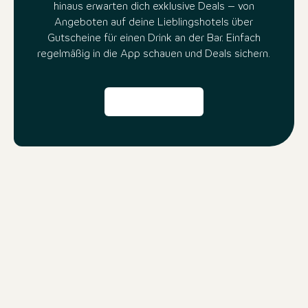
hinaus erwarten dich exklusive Deals – von
Angeboten auf deine Lieblingshotels über
Gutscheine für einen Drink an der Bar. Einfach
regelmäßig in die App schauen und Deals sichern.
Noch mehr Gründe für die beOne
App:
Travel Compass