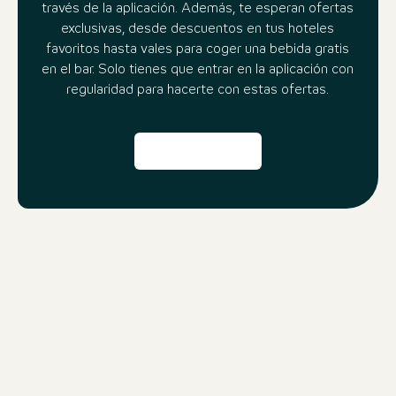
través de la aplicación. Además, te esperan ofertas
exclusivas, desde descuentos en tus hoteles
favoritos hasta vales para coger una bebida gratis
en el bar. Solo tienes que entrar en la aplicación con
regularidad para hacerte con estas ofertas.
Más razones para usar la
aplicación beOne:
Travel Compass