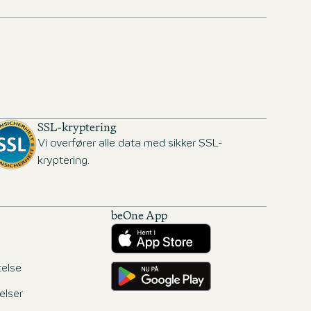
SSL-kryptering
Vi overfører alle data med sikker SSL-
kryptering.
beOne App
Download fra App Store
Få det på Google Play
else
elser