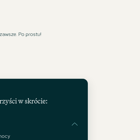
 zawsze. Po prostu!
zyści w skrócie:
 nocy