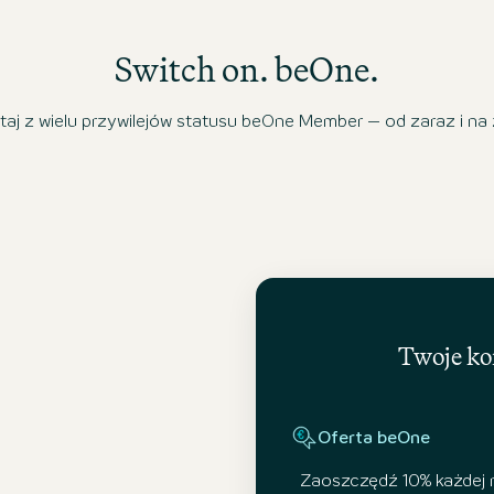
Switch on. beOne.
staj z wielu przywilejów statusu beOne Member – od zaraz i na
Twoje kor
Oferta beOne
Zaoszczędź 10% każdej