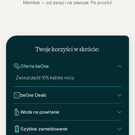
Member – od zaraz i na zawsze. Po prostu!
Twoje korzyści w skrócie:
Oferta beOne
Zaoszczędź 10% każdej nocy
beOne Deals
Woda na powitanie
Szybkie zameldowanie