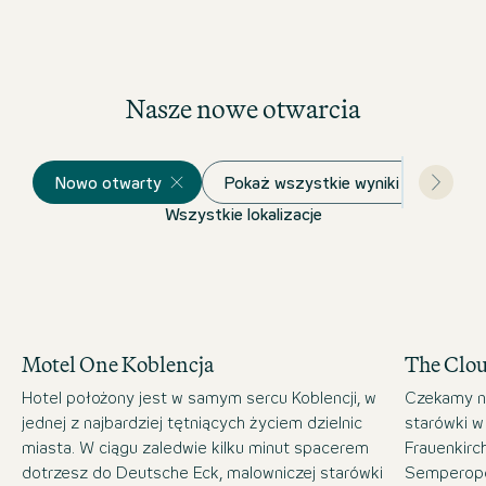
Nasze nowe otwarcia
Nowo otwarty
Pokaż wszystkie wyniki
Wszystkie lokalizacje
Motel One Koblencja
The Clo
Hotel położony jest w samym sercu Koblencji, w
Czekamy n
jednej z najbardziej tętniących życiem dzielnic
starówki w
miasta. W ciągu zaledwie kilku minut spacerem
Frauenkirc
dotrzesz do Deutsche Eck, malowniczej starówki
Semperope