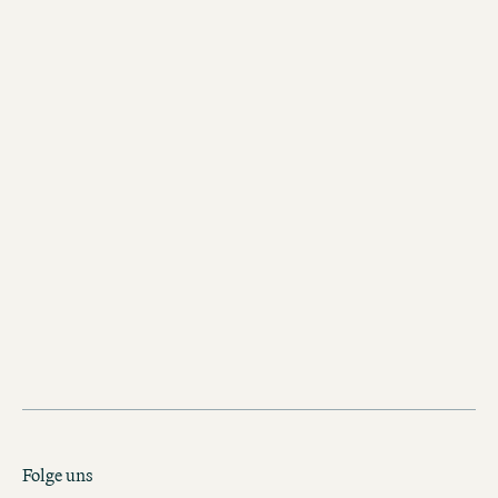
ZUM SPAZIERGANG
Zimmer frei in Amsterdam?
Da geht noch mehr!
Dein Zuhause in Amsterdam
Folge uns