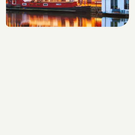
Gehzeit: 55 Minuten - Streckenlänge:
4,4 km - Schritte: 5.774 -
Höhenunterschied: 0m