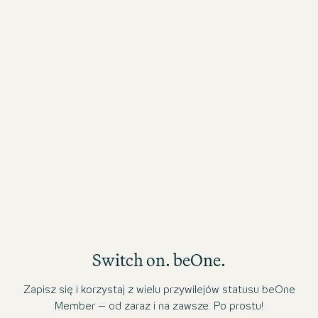
19 lip 2026
15
Very comfortable hotel with a great location
Fr
and a garage for the car. Take the lift straight
up to your room. Breakfast was good and
fresh, drinks in the lobby were also very nice.
AC in the room another bonus.
Switch on. beOne.
Zapisz się i korzystaj z wielu przywilejów statusu beOne
Member – od zaraz i na zawsze. Po prostu!