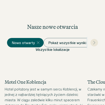
Nasze nowe otwarcia
Nowo otwarty
Pokaż wszystkie wyniki
Wszystkie lokalizacje
Motel One Koblencja
The Clo
Hotel położony jest w samym sercu Koblencji, w
Czekamy n
jednej z najbardziej tętniących życiem dzielnic
starówki w
miasta. W ciągu zaledwie kilku minut spacerem
Frauenkirc