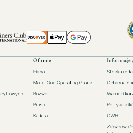
O firmie
Informacje
Firma
Stopka reda
Motel One Operating Group
Ochrona da
 cyfrowych
Rozwój
Warunki kor
Prasa
Polityka pli
Kariera
OWH
Zrównoważo