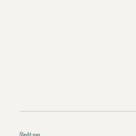
POBIERZ PDF (5 MB)
Karta Ginów Madrid
POBIERZ PDF (6 MB)
Karta Ginów Antwerpia
POBIERZ PDF (7 MB)
Śledź nas