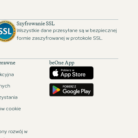
Szyfrowanie SSL
Wszystkie dane przesyłane są w bezpiecznej
formie zaszyfrowanej w protokole SSL.
 prawne
beOne App
Pobierz w App Store
kcyjna
Pobierz w Google Play
nych
zystania
ków cookie
ny rozwój w