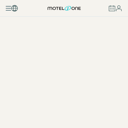
REZERVOVAT
Lístek Česká Republika
STÁHNOUT PDF (6 MB)
Lístek Německo a Rakousko
STÁHNOUT PDF (9 MB)