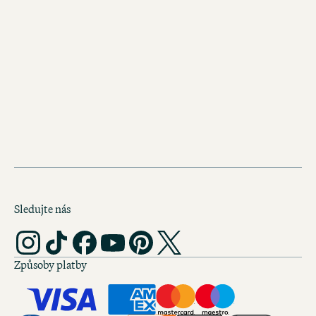
Lístek Antverpy
STÁHNOUT PDF (7 MB)
Lístek Francie
STÁHNOUT PDF (10 MB)
Sledujte nás
Způsoby platby