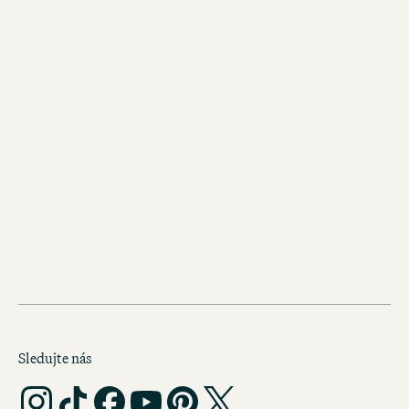
STÁHNOUT PDF (2 MB)
Barové lístek UK (Manchester)
STÁHNOUT PDF (2 MB)
Barové lístek UK (Newcastle)
STÁHNOUT PDF (2 MB)
Sledujte nás