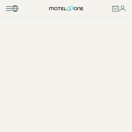
REZERVOVAT
Barové Lístek Antverpy
STÁHNOUT PDF (2 MB)
Barové lístek Barcelona
STÁHNOUT PDF (7 MB)