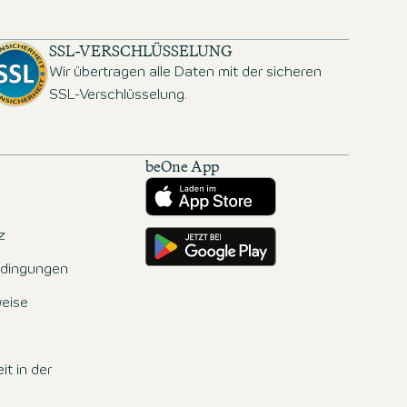
SSL-VERSCHLÜSSELUNG
Wir übertragen alle Daten mit der sicheren
SSL-Verschlüsselung.
beOne App
Herunterladen aus dem App Store
Hole es dir auf Google Play
z
dingungen
eise
it in der