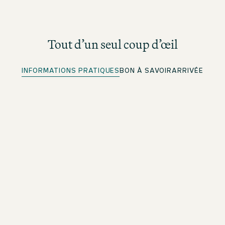
Tout d’un seul coup d’œil
INFORMATIONS PRATIQUES
BON À SAVOIR
ARRIVÉE
Places de stationnement
Plus d'informations sous Arrivée
Enregistrement rapide
Pour les membres beOne : enregistrez-vous à l’avance
et gagnez du temps