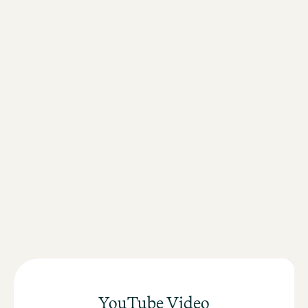
Conexión directa con las líneas ferroviarias nacionales e
internacionales.
Conexión rápida con la feria de Fráncfort
Cerca del centro de la ciudad
Cerca del distrito financiero y del Banco Central Europeo
YouTube Video