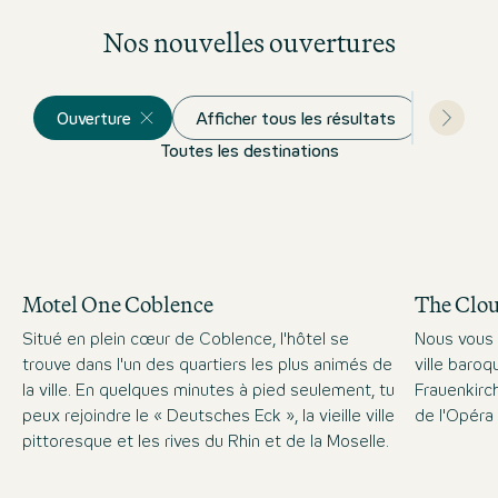
Nos nouvelles ouvertures
Ouverture
Afficher tous les résultats
Toutes les destinations
Motel One Coblence
The Clo
Situé en plein cœur de Coblence, l'hôtel se
Nous vous 
trouve dans l'un des quartiers les plus animés de
ville baro
la ville. En quelques minutes à pied seulement, tu
Frauenkirc
peux rejoindre le « Deutsches Eck », la vieille ville
de l'Opéra
pittoresque et les rives du Rhin et de la Moselle.