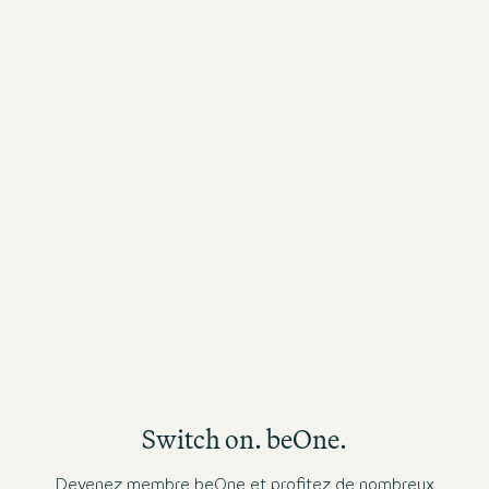
AFFICHER PLUS
02 août 2026
24
.
Su
un
bo
Switch on. beOne.
Devenez membre beOne et profitez de nombreux