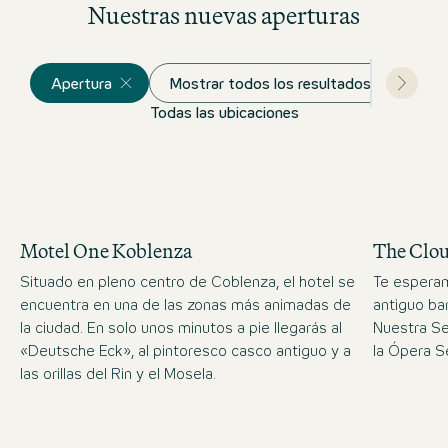
Nuestras nuevas aperturas
Apertura
Mostrar todos los resultados
Todas las ubicaciones
Motel One Koblenza
The Clo
Situado en pleno centro de Coblenza, el hotel se
Te esperam
encuentra en una de las zonas más animadas de
antiguo bar
la ciudad. En solo unos minutos a pie llegarás al
Nuestra Se
«Deutsche Eck», al pintoresco casco antiguo y a
la Ópera S
las orillas del Rin y el Mosela.