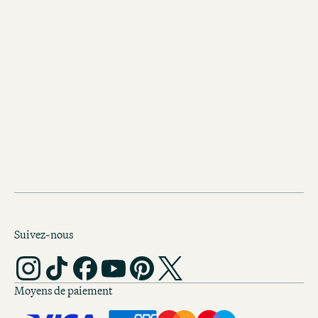
Découvrez d’autres Motel One à
Nuremberg
Motel One Nuremberg-City
Ce Motel One est idéal pour découvrir
métropole franconienne.
Suivez-nous
Moyens de paiement