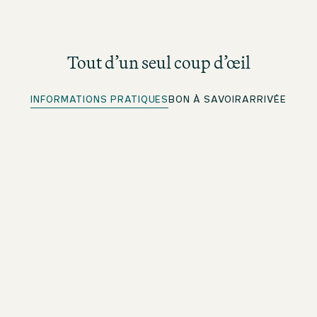
Tout d’un seul coup d’œil
INFORMATIONS PRATIQUES
BON À SAVOIR
ARRIVÉE
Enregistrement rapide
Pour les membres beOne : enregistrez-vous à l’avance
et gagnez du temps
Places de stationnement
Plus d'informations sous Arrivée