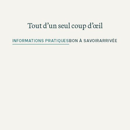
Tout d’un seul coup d’œil
INFORMATIONS PRATIQUES
BON À SAVOIR
ARRIVÉE
Enregistrement rapide
Pour les membres beOne : enregistrez-vous à l’avance
et gagnez du temps
Wi-Fi gratuit
Dans tout l’établissement