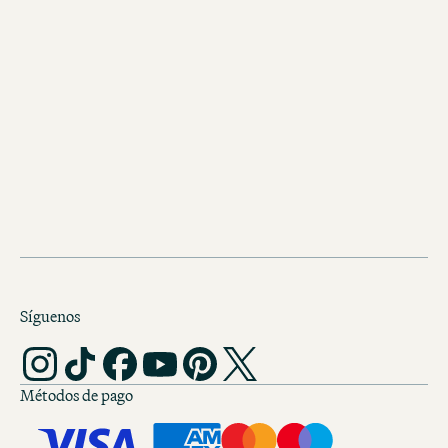
Motel One Hamburgo am Mich
El Motel One Hamburgo am Michel se
encuentra entre los distritos St. Pauli
Neustadt, directamente junto a la ent
del jardín botánico «Planten un Blome
desde aquí, la ciudad hanseática de l
contrastes se pone a tus pies.
Síguenos
Métodos de pago