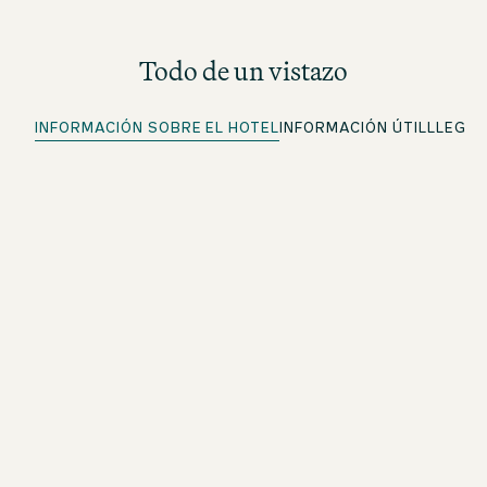
Todo de un vistazo
INFORMACIÓN SOBRE EL HOTEL
INFORMACIÓN ÚTIL
LLEGA
Check-in rápido
Para miembros de beOne: haz el check-in
cómodamente por adelantado y ahorra tiempo
Llave móvil
Para miembros de beOne: la llave digital de tu habitación
directamente en tu móvil