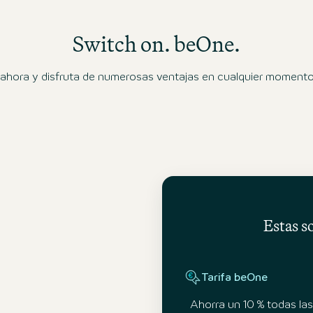
Switch on. beOne.
hora y disfruta de numerosas ventajas en cualquier momento y
Estas s
Tarifa beOne
Ahorra un 10 % todas la